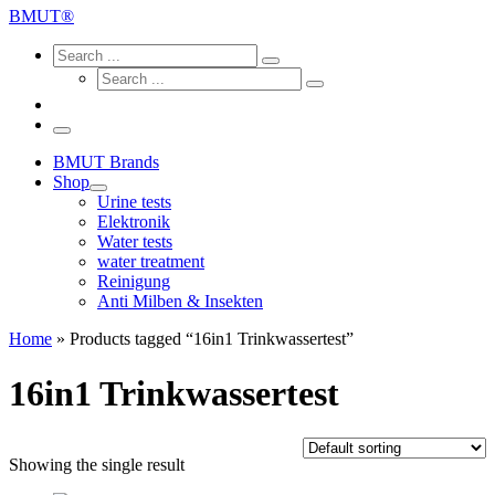
...
BMUT®
Search
Search
Search
Search
...
Search
...
Menu
BMUT Brands
Shop
Urine tests
Elektronik
Water tests
water treatment
Reinigung
Anti Milben & Insekten
Home
»
Products tagged “16in1 Trinkwassertest”
16in1 Trinkwassertest
Showing the single result