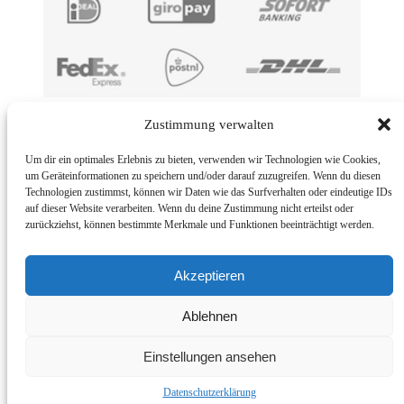
Imprint
Zustimmung verwalten
BMUT UG (haftungsbeschränkt) | An der Kolonnade 11 | 10117
Um dir ein optimales Erlebnis zu bieten, verwenden wir Technologien wie Cookies,
Berlin | Germany
um Geräteinformationen zu speichern und/oder darauf zuzugreifen. Wenn du diesen
Technologien zustimmst, können wir Daten wie das Surfverhalten oder eindeutige IDs
E-Mail: info@bmut.de
auf dieser Website verarbeiten. Wenn du deine Zustimmung nicht erteilst oder
zurückziehst, können bestimmte Merkmale und Funktionen beeinträchtigt werden.
Return policy
© 2026
BMUT®
– All rights reserved
Akzeptieren
Powered by
WP
– Designed with the
Customizr Theme
Ablehnen
Withdraw from contract
Einstellungen ansehen
English (UK)
Datenschutzerklärung
Deutsch
Français
Italiano
English (UK)