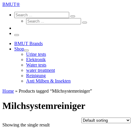
...
BMUT®
Search
Search
Search
Search
...
Search
...
Menu
BMUT Brands
Shop
Urine tests
Elektronik
Water tests
water treatment
Reinigung
Anti Milben & Insekten
Home
»
Products tagged “Milchsystemreiniger”
Milchsystemreiniger
Showing the single result