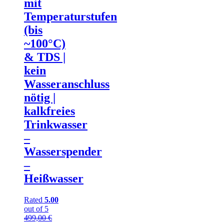
mit
Temperaturstufen
(bis
~100°C)
& TDS |
kein
Wasseranschluss
nötig |
kalkfreies
Trinkwasser
–
Wasserspender
–
Heißwasser
Rated
5.00
out of 5
499,00
€