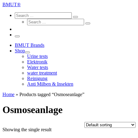
...
BMUT®
Search
Search
Search
Search
...
Search
...
Menu
BMUT Brands
Shop
Urine tests
Elektronik
Water tests
water treatment
Reinigung
Anti Milben & Insekten
Home
»
Products tagged “Osmoseanlage”
Osmoseanlage
Showing the single result