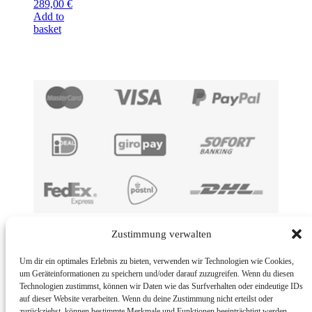
Original
Current
289,00
€
price
price
Add to
was:
is:
basket
499,00 €.
289,00 €.
Imprint
Zustimmung verwalten
BMUT UG (haftungsbeschränkt) | An der Kolonnade 11 | 10117
Um dir ein optimales Erlebnis zu bieten, verwenden wir Technologien wie Cookies,
Berlin | Germany
um Geräteinformationen zu speichern und/oder darauf zuzugreifen. Wenn du diesen
Technologien zustimmst, können wir Daten wie das Surfverhalten oder eindeutige IDs
E-Mail: info@bmut.de
auf dieser Website verarbeiten. Wenn du deine Zustimmung nicht erteilst oder
zurückziehst, können bestimmte Merkmale und Funktionen beeinträchtigt werden.