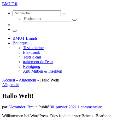
…
BMUT®
Search
Rechercher
Rechercher
Rechercher
…
Rechercher
…
Menu
BMUT Brands
Boutique
Tests d'urine
Elektronik
Tests d'eau
traitement de l'eau
Reinigung
Anti Milben & Insekten
Accueil
»
Allgemein
»
Hallo Welt!
Allgemein
Hallo Welt!
par
Alexander_Braun
|
Publié
30. janvier 2021
|
1 commentaire
Willkommen bei WordPress. Dies ist dein erster Beitrag. Bearbeite