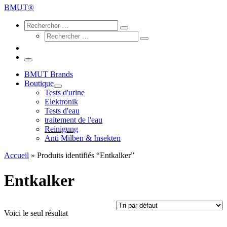
…
BMUT®
Search
Rechercher
Rechercher
Rechercher
…
Rechercher
…
Menu
BMUT Brands
Boutique
Tests d'urine
Elektronik
Tests d'eau
traitement de l'eau
Reinigung
Anti Milben & Insekten
Accueil
»
Produits identifiés “Entkalker”
Entkalker
Voici le seul résultat