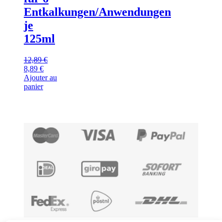
Entkalkungen/Anwendungen
je
125ml
12,89
€
Le
Le
8,89
€
prix
prix
Ajouter au
initial
actuel
panier
était :
est :
12,89 €.
8,89 €.