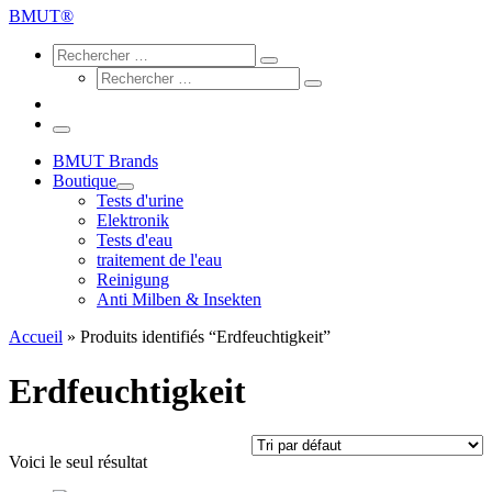
…
BMUT®
Search
Rechercher
Rechercher
Rechercher
…
Rechercher
…
Menu
BMUT Brands
Boutique
Tests d'urine
Elektronik
Tests d'eau
traitement de l'eau
Reinigung
Anti Milben & Insekten
Accueil
»
Produits identifiés “Erdfeuchtigkeit”
Erdfeuchtigkeit
Voici le seul résultat