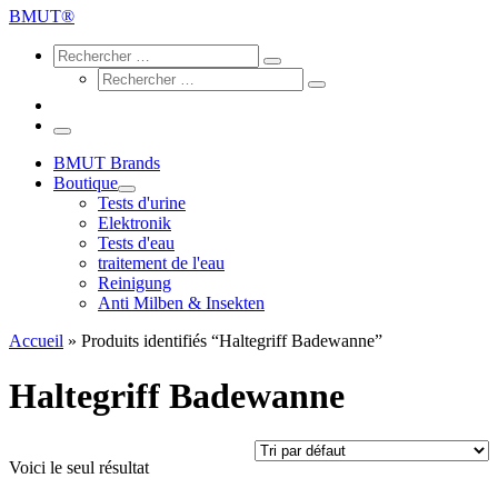
…
BMUT®
Search
Rechercher
Rechercher
Rechercher
…
Rechercher
…
Menu
BMUT Brands
Boutique
Tests d'urine
Elektronik
Tests d'eau
traitement de l'eau
Reinigung
Anti Milben & Insekten
Accueil
»
Produits identifiés “Haltegriff Badewanne”
Haltegriff Badewanne
Voici le seul résultat