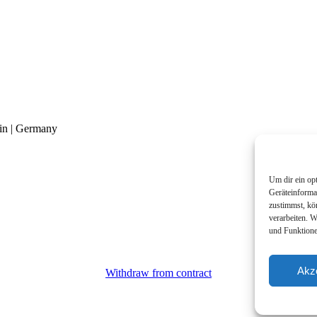
in | Germany
Um dir ein op
Geräteinforma
zustimmst, kö
verarbeiten. 
und Funktione
Akz
Withdraw from contract