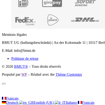
Mentions légales
BMUT UG (haftungsbeschränkt) | An der Kolonnade 11 | 10117 Berl
E-Mail: info@bmut.de
Politique de retour
© 2026
BMUT®
– Tous droits réservés
Propulsé par
WP
– Réalisé avec the
Thème Customizr
Français
Deutsch
English (UK)
Italiano
Français