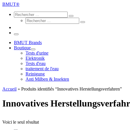
…
BMUT®
Search
Rechercher
Rechercher
Rechercher
…
Rechercher
…
Menu
BMUT Brands
Boutique
Tests d'urine
Elektronik
Tests d'eau
traitement de l'eau
Reinigung
Anti Milben & Insekten
Accueil
»
Produits identifiés “Innovatives Herstellungsverfahren”
Innovatives Herstellungsverfah
Voici le seul résultat