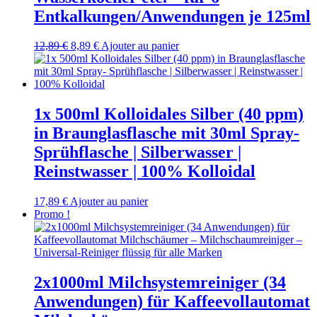
Entkalkungen/Anwendungen je 125ml
Le
Le
12,89
€
8,89
€
Ajouter au panier
prix
prix
initial
actuel
était :
est :
12,89 €.
8,89 €.
1x 500ml Kolloidales Silber (40 ppm)
in Braunglasflasche mit 30ml Spray-
Sprühflasche | Silberwasser |
Reinstwasser | 100% Kolloidal
17,89
€
Ajouter au panier
Promo !
2x1000ml Milchsystemreiniger (34
Anwendungen) für Kaffeevollautomat