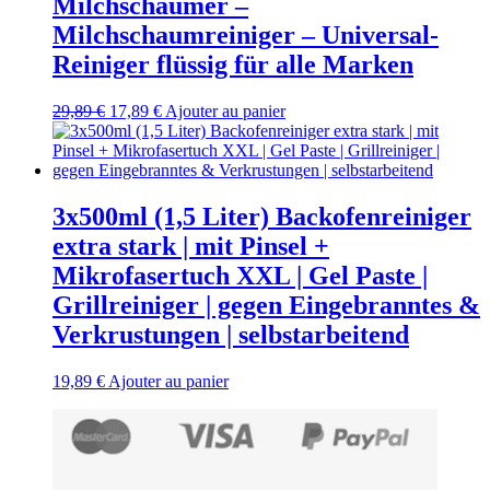
Milchschäumer –
Milchschaumreiniger – Universal-
Reiniger flüssig für alle Marken
Le
Le
29,89
€
17,89
€
Ajouter au panier
prix
prix
initial
actuel
était :
est :
29,89 €.
17,89 €.
3x500ml (1,5 Liter) Backofenreiniger
extra stark | mit Pinsel +
Mikrofasertuch XXL | Gel Paste |
Grillreiniger | gegen Eingebranntes &
Verkrustungen | selbstarbeitend
19,89
€
Ajouter au panier