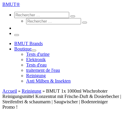
…
BMUT®
Search
Rechercher
Rechercher
Rechercher
…
Rechercher
…
Menu
BMUT Brands
Boutique
Tests d'urine
Elektronik
Tests d'eau
traitement de l'eau
Reinigung
Anti Milben & Insekten
Accueil
»
Reinigung
»
BMUT 1x 1000ml Wischroboter
Reinigungsmittel Konzentrat mit Frische-Duft & Dosierbecher |
Streifenfrei & schaumarm | Saugwischer | Bodenreiniger
Promo !