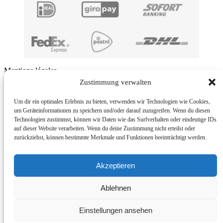
Mentions légales
Zustimmung verwalten
BMUT UG (haftungsbeschränkt) | An der Kolonnade 11 | 10117
Berlin | Germany
Um dir ein optimales Erlebnis zu bieten, verwenden wir Technologien wie Cookies,
um Geräteinformationen zu speichern und/oder darauf zuzugreifen. Wenn du diesen
E-Mail: info@bmut.de
Technologien zustimmst, können wir Daten wie das Surfverhalten oder eindeutige IDs
auf dieser Website verarbeiten. Wenn du deine Zustimmung nicht erteilst oder
Politique de retour
zurückziehst, können bestimmte Merkmale und Funktionen beeinträchtigt werden.
© 2026
BMUT®
– Tous droits réservés
Propulsé par
WP
– Réalisé avec the
Thème Customizr
Akzeptieren
Ablehnen
Withdraw from contract
Einstellungen ansehen
Français