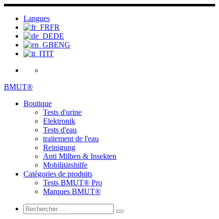
Skip
to
Langues
content
FR
DE
ENG
IT
BMUT®
Boutique
Tests d'urine
Elektronik
Tests d'eau
traitement de l'eau
Reinigung
Anti Milben & Insekten
Mobilitätshilfe
Catégories de produits
Tests BMUT® Pro
Marques BMUT®
Search
Rechercher
Rechercher