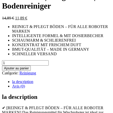
Bodenreiniger
Le
Le
14,89
€
11,89
€
prix
prix
REINIGT & PFLEGT BÖDEN – FÜR ALLE ROBOTER
initial
actuel
MARKEN
était :
est :
INTELLIGENTE FORMEL & MIT DOSIERBECHER
14,89 €.
11,89 €.
SCHAUMARM & SCHLIERENFREI
KONZENTRAT MIT FRISCHEM DUFT
BMUT-QUALITÄT – MADE IN GERMANY
SCHNELLER VERSAND
quantité
de
Ajouter au panier
BMUT
Catégorie:
Reinigung
1x
1000ml
la description
Wischroboter
Avis (0)
Reinigungsmittel
Konzentrat
la description
mit
Frische-
Duft
✔ [REINIGT & PFLEGT BÖDEN – FÜR ALLE ROBOTER
&
MARKEN] Das Reinigungsmittel für Wischroboter ist ideal zur