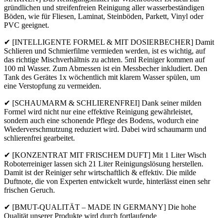
Dosierbecher
gründlichen und streifenfreien Reinigung aller wasserbeständigen
|
Böden, wie für Fliesen, Laminat, Steinböden, Parkett, Vinyl oder
Streifenfrei
PVC geeignet.
&
✔ [INTELLIGENTE FORMEL & MIT DOSIERBECHER] Damit
schaumarm
Schlieren und Schmierfilme vermieden werden, ist es wichtig, auf
|
das richtige Mischverhältnis zu achten. 5ml Reiniger kommen auf
Saugwischer
100 ml Wasser. Zum Abmessen ist ein Messbecher inkludiert. Den
|
Tank des Gerätes 1x wöchentlich mit klarem Wasser spülen, um
Bodenreiniger
eine Verstopfung zu vermeiden.
✔ [SCHAUMARM & SCHLIERENFREI] Dank seiner milden
Formel wird nicht nur eine effektive Reinigung gewährleistet,
sondern auch eine schonende Pflege des Bodens, wodurch eine
Wiederverschmutzung reduziert wird. Dabei wird schaumarm und
schlierenfrei gearbeitet.
✔ [KONZENTRAT MIT FRISCHEM DUFT] Mit 1 Liter Wisch
Roboterreiniger lassen sich 21 Liter Reinigungslösung herstellen.
Damit ist der Reiniger sehr wirtschaftlich & effektiv. Die milde
Duftnote, die von Experten entwickelt wurde, hinterlässt einen sehr
frischen Geruch.
✔ [BMUT-QUALITÄT – MADE IN GERMANY] Die hohe
Qualität unserer Produkte wird durch fortlaufende