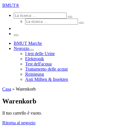
ricerca
BMUT®
...
Ricerca
Ricerca
La
Ricerca
ricerca
La
...
ricerca
...
Menu
BMUT Marche
Negozio
I test delle Urine
Elektronik
Test dell'acqua
Trattamento delle acque
Reinigung
Anti Milben & Insekten
Casa
»
Warenkorb
Warenkorb
Il tuo carrello è vuoto.
Ritorna al negozio