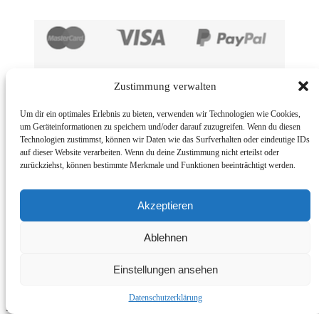
Zustimmung verwalten
Um dir ein optimales Erlebnis zu bieten, verwenden wir Technologien wie Cookies,
um Geräteinformationen zu speichern und/oder darauf zuzugreifen. Wenn du diesen
Technologien zustimmst, können wir Daten wie das Surfverhalten oder eindeutige IDs
auf dieser Website verarbeiten. Wenn du deine Zustimmung nicht erteilst oder
zurückziehst, können bestimmte Merkmale und Funktionen beeinträchtigt werden.
Impressum
BMUT UG (haftungsbeschränkt) | An der Kolonnade 11 | 10117
Akzeptieren
Berlin | Germany
E-Mail: info@bmut.de
Ablehnen
Rückgabebedingungen
Einstellungen ansehen
© 2026
BMUT®
– Alle Rechte vorbehalten
Datenschutzerklärung
Powered by
WP
– Entworfen mit dem
Customizr-Theme