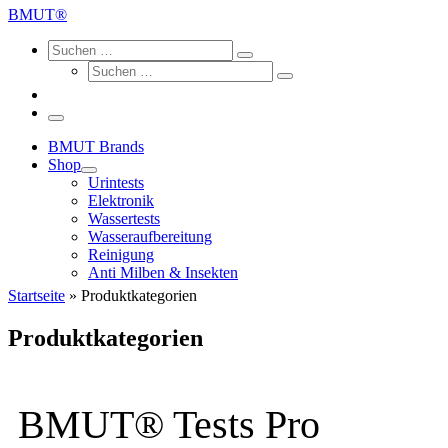
…
BMUT®
Search
Suche
Suchen
Suche
…
Suchen
…
Menü
BMUT Brands
Shop
Urintests
Elektronik
Wassertests
Wasseraufbereitung
Reinigung
Anti Milben & Insekten
Startseite
»
Produktkategorien
Produktkategorien
BMUT® Tests Pro