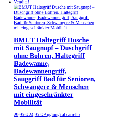
Vendita!
BMUT Haltegriff Dusche
mit Saugnapf – Duschgriff
ohne Bohren, Haltegriff
Badewanne,
Badewannengriff,
Sauggriff Bad für Senioren,
Schwangere & Menschen
mit eingeschränkter
Mobilität
Il
Il
29,95
€
24,95
€
Aggiungi al carrello
prezzo
prezzo
originale
attuale