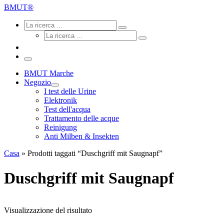
ricerca
BMUT®
...
Ricerca
Ricerca
La
Ricerca
ricerca
La
...
ricerca
...
Menu
BMUT Marche
Negozio
I test delle Urine
Elektronik
Test dell'acqua
Trattamento delle acque
Reinigung
Anti Milben & Insekten
Casa
»
Prodotti taggati “Duschgriff mit Saugnapf”
Duschgriff mit Saugnapf
Visualizzazione del risultato