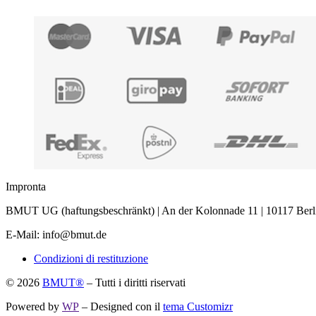
era:
è:
29,95 €.
24,95 €.
Impronta
BMUT UG (haftungsbeschränkt) | An der Kolonnade 11 | 10117 Berl
E-Mail: info@bmut.de
Condizioni di restituzione
© 2026
BMUT®
– Tutti i diritti riservati
Powered by
WP
– Designed con il
tema Customizr