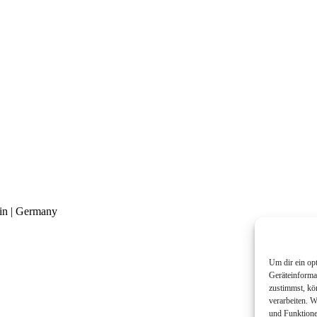
in | Germany
Um dir ein op
Geräteinforma
zustimmst, kö
verarbeiten. 
und Funktione