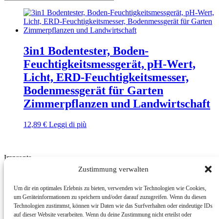
3in1 Bodentester, Boden-
Feuchtigkeitsmessgerät, pH-Wert,
Licht, ERD-Feuchtigkeitsmesser,
Bodenmessgerät für Garten
Zimmerpflanzen und Landwirtschaft
12,89
€
Leggi di più
Impronta
Zustimmung verwalten
BMUT UG (haftungsbeschränkt) | An der Kolonnade 11 | 10117
Berlin | Germany
Um dir ein optimales Erlebnis zu bieten, verwenden wir Technologien wie Cookies,
um Geräteinformationen zu speichern und/oder darauf zuzugreifen. Wenn du diesen
E-Mail: info@bmut.de
Technologien zustimmst, können wir Daten wie das Surfverhalten oder eindeutige IDs
auf dieser Website verarbeiten. Wenn du deine Zustimmung nicht erteilst oder
Condizioni di restituzione