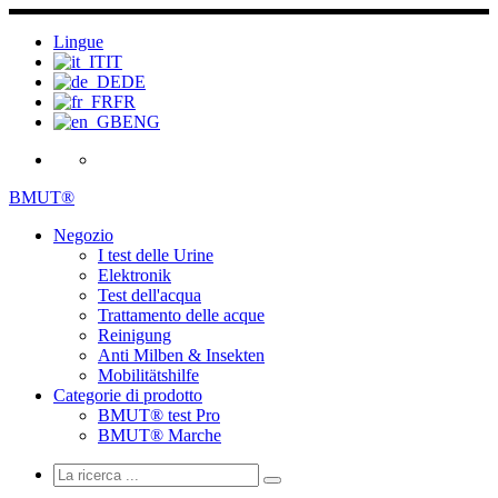
Salta
al
Lingue
contenuto
IT
DE
FR
ENG
BMUT®
Negozio
I test delle Urine
Elektronik
Test dell'acqua
Trattamento delle acque
Reinigung
Anti Milben & Insekten
Mobilitätshilfe
Categorie di prodotto
BMUT® test Pro
BMUT® Marche
Ricerca
Ricerca
La