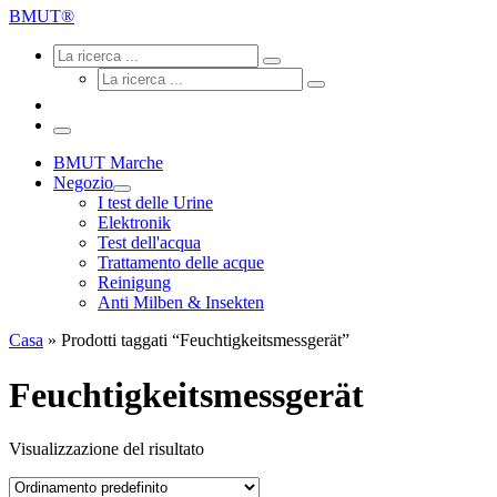
ricerca
BMUT®
...
Ricerca
Ricerca
La
Ricerca
ricerca
La
...
ricerca
...
Menu
BMUT Marche
Negozio
I test delle Urine
Elektronik
Test dell'acqua
Trattamento delle acque
Reinigung
Anti Milben & Insekten
Casa
»
Prodotti taggati “Feuchtigkeitsmessgerät”
Feuchtigkeitsmessgerät
Visualizzazione del risultato