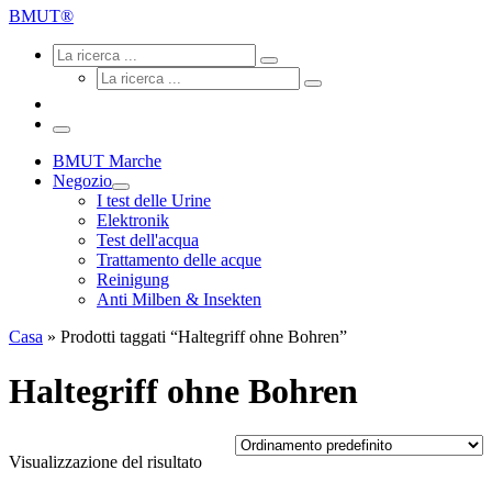
ricerca
BMUT®
...
Ricerca
Ricerca
La
Ricerca
ricerca
La
...
ricerca
...
Menu
BMUT Marche
Negozio
I test delle Urine
Elektronik
Test dell'acqua
Trattamento delle acque
Reinigung
Anti Milben & Insekten
Casa
»
Prodotti taggati “Haltegriff ohne Bohren”
Haltegriff ohne Bohren
Visualizzazione del risultato