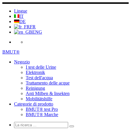
Salta
al
Lingue
contenuto
IT
DE
FR
ENG
BMUT®
Negozio
I test delle Urine
Elektronik
Test dell'acqua
Trattamento delle acque
Reinigung
Anti Milben & Insekten
Mobilitätshilfe
Categorie di prodotto
BMUT® test Pro
BMUT® Marche
Ricerca
Ricerca
La