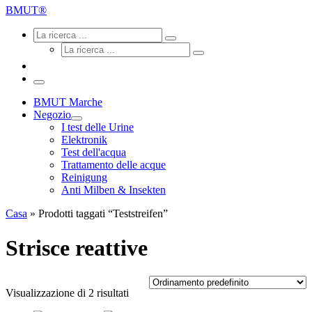
ricerca
BMUT®
...
Ricerca
Ricerca
La
Ricerca
ricerca
La
...
ricerca
...
Menu
BMUT Marche
Negozio
I test delle Urine
Elektronik
Test dell'acqua
Trattamento delle acque
Reinigung
Anti Milben & Insekten
Casa
»
Prodotti taggati “Teststreifen”
Strisce reattive
Visualizzazione di 2 risultati