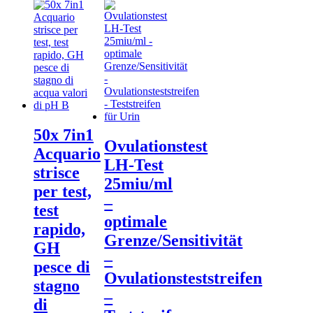
50x 7in1
Ovulationstest
Acquario
LH-Test
strisce
25miu/ml
per test,
–
test
optimale
rapido,
Grenze/Sensitivität
GH
–
pesce di
Ovulationsteststreifen
stagno
–
di