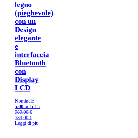
legno
(pieghevole)
con un
Design
elegante
e
interfaccia
Bluetooth
con
Display
LCD
Nominale
5.00
out of 5
989,00
€
Il
Il
589,00
€
prezzo
prezzo
Leggi di più
originale
attuale
era:
è: