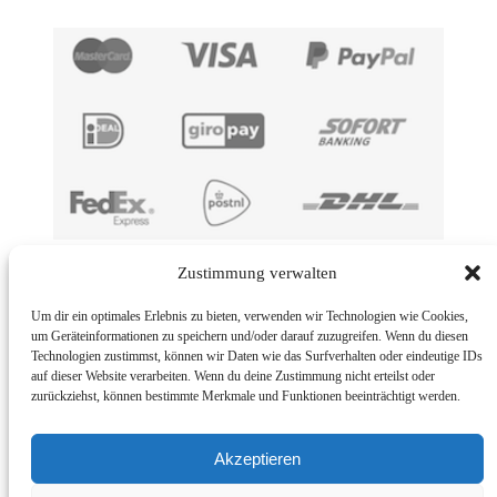
989,00 €.
589,00 €.
Impronta
Zustimmung verwalten
BMUT UG (haftungsbeschränkt) | An der Kolonnade 11 | 10117
Um dir ein optimales Erlebnis zu bieten, verwenden wir Technologien wie Cookies,
Berlin | Germany
um Geräteinformationen zu speichern und/oder darauf zuzugreifen. Wenn du diesen
Technologien zustimmst, können wir Daten wie das Surfverhalten oder eindeutige IDs
E-Mail: info@bmut.de
auf dieser Website verarbeiten. Wenn du deine Zustimmung nicht erteilst oder
zurückziehst, können bestimmte Merkmale und Funktionen beeinträchtigt werden.
Condizioni di restituzione
© 2026
BMUT®
– Tutti i diritti riservati
Akzeptieren
Powered by
WP
– Designed con il
tema Customizr