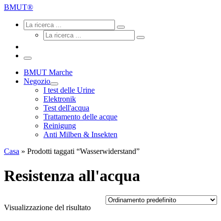
ricerca
BMUT®
...
Ricerca
Ricerca
La
Ricerca
ricerca
La
...
ricerca
...
Menu
BMUT Marche
Negozio
I test delle Urine
Elektronik
Test dell'acqua
Trattamento delle acque
Reinigung
Anti Milben & Insekten
Casa
»
Prodotti taggati “Wasserwiderstand”
Resistenza all'acqua
Visualizzazione del risultato