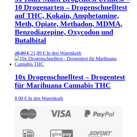
10 Drogenarten – Drogenschnelltest
auf THC, Kokain, Amphetamine,
Meth, Opiate, Methadon, MDMA,
Benzodiazepine, Oxycodon und
Butalbital
Ursprünglicher
Aktueller
28,89
€
21,89
€
In den Warenkorb
Preis
Preis
war:
ist:
28,89 €
21,89 €.
10x Drogenschnelltest – Drogentest
für Marihuana Cannabis THC
8,90
€
In den Warenkorb