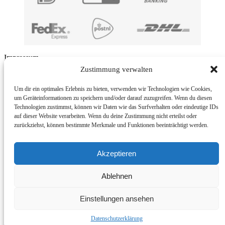
Impressum
Zustimmung verwalten
BMUT UG (haftungsbeschränkt) | An der Kolonnade 11 | 10117
Berlin | Germany
Um dir ein optimales Erlebnis zu bieten, verwenden wir Technologien wie Cookies,
um Geräteinformationen zu speichern und/oder darauf zuzugreifen. Wenn du diesen
E-Mail: info@bmut.de
Technologien zustimmst, können wir Daten wie das Surfverhalten oder eindeutige IDs
auf dieser Website verarbeiten. Wenn du deine Zustimmung nicht erteilst oder
Rückgabebedingungen
zurückziehst, können bestimmte Merkmale und Funktionen beeinträchtigt werden.
© 2026
BMUT®
– Alle Rechte vorbehalten
Powered by
WP
– Entworfen mit dem
Customizr-Theme
Akzeptieren
Ablehnen
Vertrag widerrufen
Einstellungen ansehen
Deutsch
Français
English (UK)
Italiano
Datenschutzerklärung
Deutsch