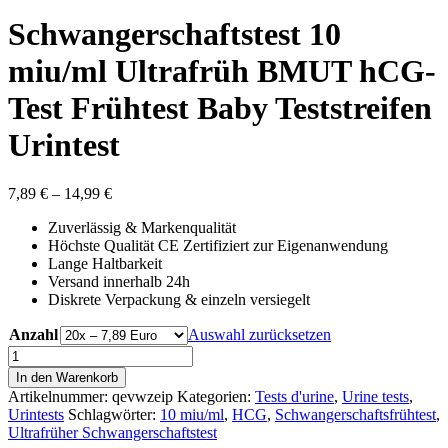
Schwangerschaftstest 10
miu/ml Ultrafrüh BMUT hCG-
Test Frühtest Baby Teststreifen
Urintest
Preisspanne:
7,89
€
–
14,99
€
7,89 €
Zuverlässig & Markenqualität
bis
Höchste Qualität CE Zertifiziert zur Eigenanwendung
14,99 €
Lange Haltbarkeit
Versand innerhalb 24h
Diskrete Verpackung & einzeln versiegelt
Anzahl
Auswahl zurücksetzen
Schwangerschaftstest
10
In den Warenkorb
miu/ml
Artikelnummer:
qevwzeip
Kategorien:
Tests d'urine
,
Urine tests
,
Ultrafrüh
Urintests
Schlagwörter:
10 miu/ml
,
HCG
,
Schwangerschaftsfrühtest
,
BMUT
Ultrafrüher Schwangerschaftstest
hCG-