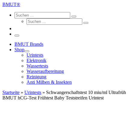
…
BMUT®
Search
Suche
Suchen
Suche
…
Suchen
…
Menü
BMUT Brands
Shop
Urintests
Elektronik
Wassertests
Wasseraufbereitung
Reinigung
Anti Milben & Insekten
Startseite
»
Urintests
»
Schwangerschaftstest 10 miu/ml Ultrafrüh
BMUT hCG-Test Frühtest Baby Teststreifen Urintest