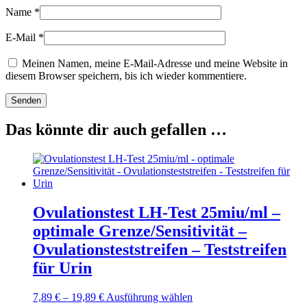
Name
*
E-Mail
*
Meinen Namen, meine E-Mail-Adresse und meine Website in
diesem Browser speichern, bis ich wieder kommentiere.
Das könnte dir auch gefallen …
Ovulationstest LH-Test 25miu/ml –
optimale Grenze/Sensitivität –
Ovulationsteststreifen – Teststreifen
für Urin
Preisspanne:
Dieses
7,89
€
–
19,89
€
Ausführung wählen