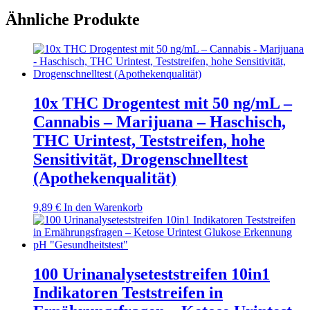
7,89 €
Produkt
bis
weist
Ähnliche Produkte
19,89 €
mehrere
Varianten
auf.
Die
Optionen
können
10x THC Drogentest mit 50 ng/mL –
auf
der
Cannabis – Marijuana – Haschisch,
Produktseite
THC Urintest, Teststreifen, hohe
gewählt
werden
Sensitivität, Drogenschnelltest
(Apothekenqualität)
9,89
€
In den Warenkorb
100 Urinanalyseteststreifen 10in1
Indikatoren Teststreifen in