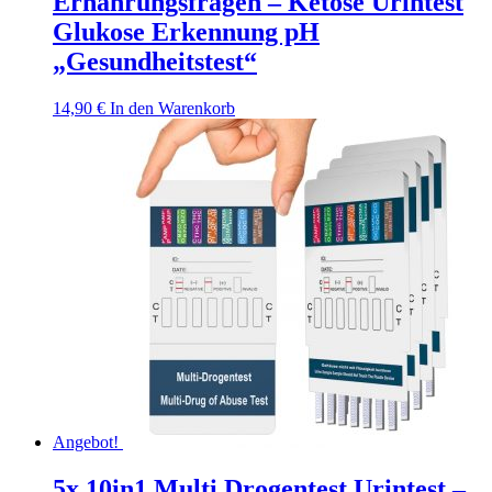
Ernährungsfragen – Ketose Urintest
Glukose Erkennung pH
„Gesundheitstest“
14,90
€
In den Warenkorb
Angebot!
5x 10in1 Multi Drogentest Urintest –