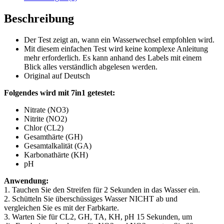
Fische
Wasserwerte
Beschreibung
pH
B
Der Test zeigt an, wann ein Wasserwechsel empfohlen wird.
Menge
Mit diesem einfachen Test wird keine komplexe Anleitung
mehr erforderlich. Es kann anhand des Labels mit einem
Blick alles verständlich abgelesen werden.
Original auf Deutsch
Folgendes wird mit 7in1 getestet:
Nitrate (NO3)
Nitrite (NO2)
Chlor (CL2)
Gesamthärte (GH)
Gesamtalkalität (GA)
Karbonathärte (KH)
pH
Anwendung:
1. Tauchen Sie den Streifen für 2 Sekunden in das Wasser ein.
2. Schütteln Sie überschüssiges Wasser NICHT ab und
vergleichen Sie es mit der Farbkarte.
3. Warten Sie für CL2, GH, TA, KH, pH 15 Sekunden, um