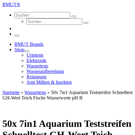
…
BMUT®
Search
Suche
Suchen
Suche
…
Suchen
…
Menü
BMUT Brands
Shop
Urintests
Elektronik
Wassertests
Wasseraufbereitung
Reinigung
Anti Milben & Insekten
Startseite
»
Wassertests
»
50x 7in1 Aquarium Teststreifen Schnelltest
GH-Wert Teich Fische Wasserwerte pH B
50x 7in1 Aquarium Teststreifen
Schnelltest GH-Wert Teich