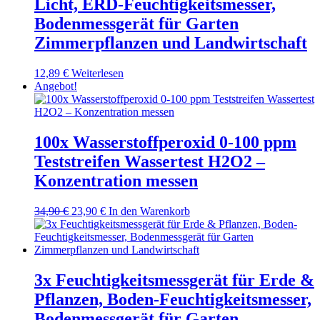
Licht, ERD-Feuchtigkeitsmesser,
Bodenmessgerät für Garten
Zimmerpflanzen und Landwirtschaft
12,89
€
Weiterlesen
Angebot!
100x Wasserstoffperoxid 0-100 ppm
Teststreifen Wassertest H2O2 –
Konzentration messen
Ursprünglicher
Aktueller
34,90
€
23,90
€
In den Warenkorb
Preis
Preis
war:
ist:
34,90 €
23,90 €.
3x Feuchtigkeitsmessgerät für Erde &
Pflanzen, Boden-Feuchtigkeitsmesser,
Bodenmessgerät für Garten