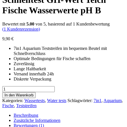
Fische Wasserwerte pH B
Bewertet mit
5.00
von 5, basierend auf
1
Kundenbewertung
(
1
Kundenrezension)
9,90
€
7in1 Aquarium Teststreifen im bequemen Beutel mit
Schnellverschluss
Optimale Bedingungen für Fische schaffen
Zuverlässig
Lange Haltbarkeit
Versand innerhalb 24h
Diskrete Verpackung
50x
7in1
In den Warenkorb
Aquarium
Kategorien:
Wassertests
,
Water tests
Schlagwörter:
7in1
,
Aquarium
,
Teststreifen
Fische
,
Teststreifen
Schnelltest
GH-
Beschreibung
Wert
Zusätzliche Informationen
Teich
Bewertungen (1)