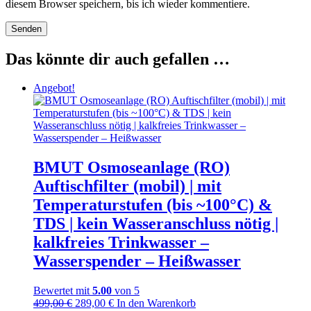
diesem Browser speichern, bis ich wieder kommentiere.
Das könnte dir auch gefallen …
Angebot!
BMUT Osmoseanlage (RO)
Auftischfilter (mobil) | mit
Temperaturstufen (bis ~100°C) &
TDS | kein Wasseranschluss nötig |
kalkfreies Trinkwasser –
Wasserspender – Heißwasser
Bewertet mit
5.00
von 5
Ursprünglicher
Aktueller
499,00
€
289,00
€
In den Warenkorb