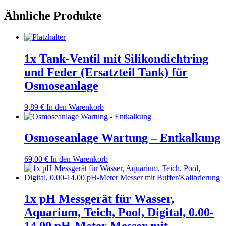
Preis
Preis
war:
ist:
Ähnliche Produkte
499,00 €
289,00 €.
1x Tank-Ventil mit Silikondichtring
und Feder (Ersatzteil Tank) für
Osmoseanlage
9,89
€
In den Warenkorb
Osmoseanlage Wartung – Entkalkung
69,00
€
In den Warenkorb
1x pH Messgerät für Wasser,
Aquarium, Teich, Pool, Digital, 0.00-
14.00 pH-Meter Messer mit