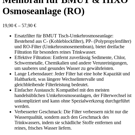
Osmoseanlage (RO)
Preisspanne:
19,90
€
–
57,90
€
19,90 €
Ersatzfilter für BMUT Tisch-Umkehrosmoseanlage:
bis
Bestehend aus C- (Kohleblockfilter), PP- (Polypropylenfilter)
57,90 €
und RO-Filter (Umkehrosmosemembran), bietet dreifache
Filtration für besonders reines Trinkwasser.
Effektive Filtration: Entfernt zuverlässig Sedimente, Chlor,
Schwermetalle, Chemikalien und andere Verunreinigungen,
um sauberes und gesundes Wasser zu gewährleisten.
Lange Lebensdauer: Jeder Filter hat eine hohe Kapazität und
Haltbarkeit, was längere Wechselintervalle und
gleichbleibende Filterleistung bedeutet.
Einfacher Austausch: Kompatibel mit den meisten
handelsüblichen Umkehrosmoseanlagen, der Filterwechsel ist
unkompliziert und kann ohne Spezialwerkzeug durchgeführt
werden.
Verbesserter Geschmack: Die Filter verbessern nicht nur die
Wasserqualität, sondern auch den Geschmack des
Trinkwassers, indem sie schädliche Stoffe entfernen und
reines, frisches Wasser liefern.