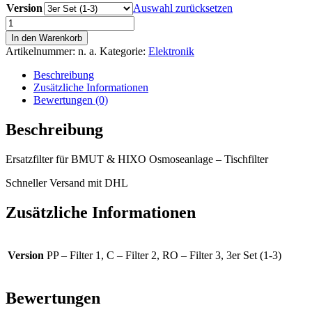
Version
Auswahl zurücksetzen
Wasserfilter
Patronen
In den Warenkorb
Membran
Artikelnummer:
n. a.
Kategorie:
Elektronik
für
BMUT
Beschreibung
&
Zusätzliche Informationen
HIXO
Bewertungen (0)
Osmoseanlage
(RO)
Beschreibung
Menge
Ersatzfilter für BMUT & HIXO Osmoseanlage – Tischfilter
Schneller Versand mit DHL
Zusätzliche Informationen
Version
PP – Filter 1, C – Filter 2, RO – Filter 3, 3er Set (1-3)
Bewertungen