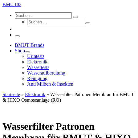
…
BMUT®
Search
Suche
Suchen
Suche
…
Suchen
…
Menü
BMUT Brands
Shop
Urintests
Elektronik
Wassertests
Wasseraufbereitung
Reinigung
Anti Milben & Insekten
Startseite
»
Elektronik
»
Wasserfilter Patronen Membran für BMUT
& HIXO Osmoseanlage (RO)
Wasserfilter Patronen
Membran für BMUT & HIXO