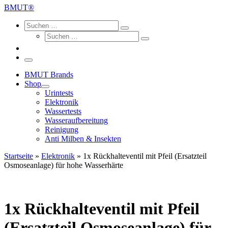
…
BMUT®
Search
Suche
Suchen
Suche
…
Suchen
…
Menü
BMUT Brands
Shop
Urintests
Elektronik
Wassertests
Wasseraufbereitung
Reinigung
Anti Milben & Insekten
Startseite
»
Elektronik
»
1x Rückhalteventil mit Pfeil (Ersatzteil
Osmoseanlage) für hohe Wasserhärte
1x Rückhalteventil mit Pfeil
(Ersatzteil Osmoseanlage) für