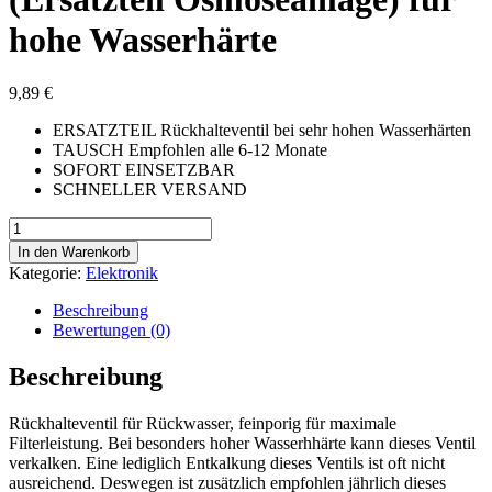
hohe Wasserhärte
9,89
€
ERSATZTEIL Rückhalteventil bei sehr hohen Wasserhärten
TAUSCH Empfohlen alle 6-12 Monate
S
OFORT EINSETZBAR
SCHNELLER VERSAND
1x
Rückhalteventil
In den Warenkorb
mit
Kategorie:
Elektronik
Pfeil
(Ersatzteil
Beschreibung
Osmoseanlage)
Bewertungen (0)
für
hohe
Beschreibung
Wasserhärte
Menge
Rückhalteventil für Rückwasser, feinporig für maximale
Filterleistung. Bei besonders hoher Wasserhhärte kann dieses Ventil
verkalken. Eine lediglich Entkalkung dieses Ventils ist oft nicht
ausreichend. Deswegen ist zusätzlich empfohlen jährlich dieses