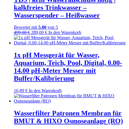
kalkfreies Trinkwasser –
Wasserspender – Heißwasser
Bewertet mit
5.00
von 5
Ursprünglicher
Aktueller
499,00
€
289,00
€
In den Warenkorb
Preis
Preis
war:
ist:
499,00 €
289,00 €.
1x pH Messgerät für Wasser,
Aquarium, Teich, Pool, Digital, 0.00-
14.00 pH-Meter Messer mit
Buffer/Kalibrierung
16,89
€
In den Warenkorb
Wasserfilter Patronen Membran für
BMUT & HIXO Osmoseanlage (RO)